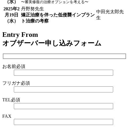
（水）
〜審美修復の治療オプションを考える〜
2025年2
丹野努先生
中田光太郎先
月19日
矯正治療を伴った低侵襲インプラン
生
（水）
ト治療の考察
Entry From
オブザーバー申し込みフォーム
お名前
必須
フリガナ
必須
TEL
必須
FAX