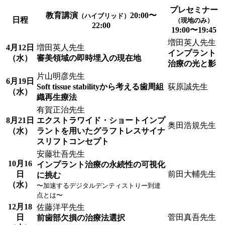
プレセミナー
教育講演
20:00〜
（ハイブリッド）
日程
（現地のみ）
22:00
19:00〜19:45
増田英人先生
4月12日
増田英人先生
インプラント
（水）
審美領域の即時埋入の現在地
治療の光と影
片山明彦先生
6月19日
Soft tissue stabilityから考える歯周組
荻原誠先生
（水）
織再生療法
有賀正治先生
8月21日
エクストラワイド・ショートインプ
奥田浩規先生
（水）
ラントを用いたグラフトレスサイナ
スリフトコンセプト
安藤壮吾先生
10月16
インプラント治療の永続性の可視化
日
前田大輔先生
に挑む
（水）
〜加速するデジタルデンティストりー到達
点とは〜
12月18
佐藤洋平先生
日
菅田真吾先生
前歯部欠損の治療法選択